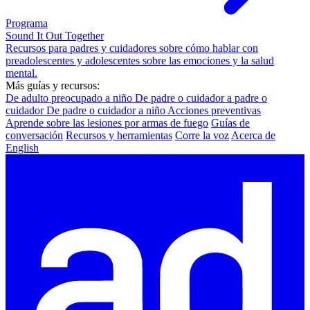
Programa
Sound It Out Together
Recursos para padres y cuidadores sobre cómo hablar con
preadolescentes y adolescentes sobre las emociones y la salud
mental.
Más guías y recursos:
De adulto preocupado a niño
De padre o cuidador a padre o
cuidador
De padre o cuidador a niño
Acciones preventivas
Aprende sobre las lesiones por armas de fuego
Guías de
conversación
Recursos y herramientas
Corre la voz
Acerca de
English