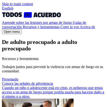
Skip to
main
content
English
Aprende sobre las lesiones por armas de fuego
Guías de
conversación
Recursos y herramientas
Corre la voz
Acerca de
Open menu
De adulto preocupado a adulto
preocupado
Recursos y herramientas
Trabajen juntos para prevenir la violencia con armas de fuego en su
comunidad.
Presentado
Conoce las señales de advertencia
Cuando un niño o adolescente está en crisis, es peligroso que tenga
acceso a un arma de fuego porque podría usarla para hacerse daño a
sí mismo o a otros.