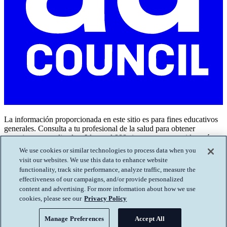
La información proporcionada en este sitio es para fines educativos
generales. Consulta a tu profesional de la salud para obtener
consejos personalizados. Llama al 988 si tu o un ser querido están
en crisis.
We use cookies or similar technologies to process data when you
visit our websites. We use this data to enhance website
©2026 The Ad Council
functionality, track site performance, analyze traffic, measure the
effectiveness of our campaigns, and/or provide personalized
Regístrate para recibir actualizaciones (en inglés)
content and advertising. For more information about how we use
Enviar un recurso
cookies, please see our
Privacy Policy
Términos de uso (en inglés)
​Política de privacidad (en inglés)
Manage Preferences
Accept All
Gestionar preferencias (en inglés)