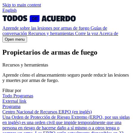
Skip to
main
content
English
Aprende sobre las lesiones por armas de fuego
Guías de
conversación
Recursos y herramientas
Corre la voz
Acerca de
Open menu
Propietarios de armas de fuego
Recursos y herramientas
Aprende cómo el almacenamiento seguro puede reducir las lesiones
y muertes por armas de fuego.
Filtrar por
Todo
Programas
External link
Programa
Centro Nacional de Recursos ERPO (en inglés)
Una Orden de Protección de Riesgo Extremo (ERPO, por sus siglas
en inglés) es una orden civil que impide temporalmente que una
persona en riesgo de hacerse daño a sí mismo o a otros tenga o