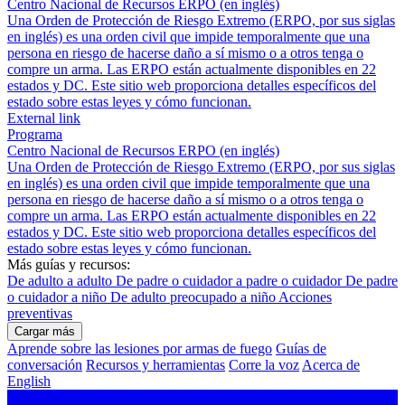
Centro Nacional de Recursos ERPO (en inglés)
Una Orden de Protección de Riesgo Extremo (ERPO, por sus siglas
en inglés) es una orden civil que impide temporalmente que una
persona en riesgo de hacerse daño a sí mismo o a otros tenga o
compre un arma. Las ERPO están actualmente disponibles en 22
estados y DC. Este sitio web proporciona detalles específicos del
estado sobre estas leyes y cómo funcionan.
External link
Programa
Centro Nacional de Recursos ERPO (en inglés)
Una Orden de Protección de Riesgo Extremo (ERPO, por sus siglas
en inglés) es una orden civil que impide temporalmente que una
persona en riesgo de hacerse daño a sí mismo o a otros tenga o
compre un arma. Las ERPO están actualmente disponibles en 22
estados y DC. Este sitio web proporciona detalles específicos del
estado sobre estas leyes y cómo funcionan.
Más guías y recursos:
De adulto a adulto
De padre o cuidador a padre o cuidador
De padre
o cuidador a niño
De adulto preocupado a niño
Acciones
preventivas
Cargar más
Aprende sobre las lesiones por armas de fuego
Guías de
conversación
Recursos y herramientas
Corre la voz
Acerca de
English